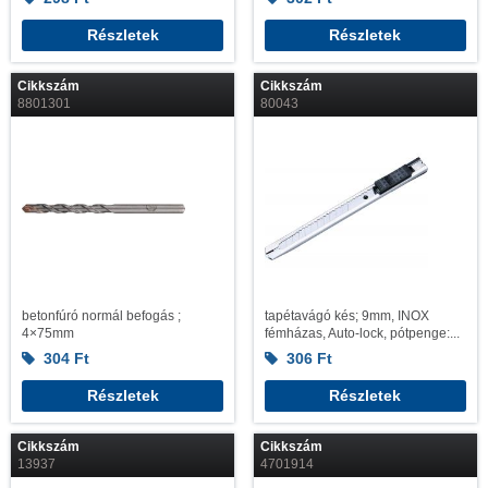
Részletek
Részletek
Cikkszám
Cikkszám
8801301
80043
betonfúró normál befogás ;
tapétavágó kés; 9mm, INOX
4×75mm
fémházas, Auto-lock, pótpenge:...
304
Ft
306
Ft
Részletek
Részletek
Cikkszám
Cikkszám
13937
4701914