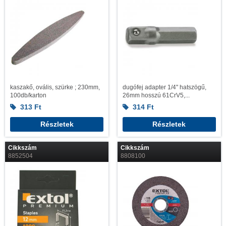
kaszakő, ovális, szürke ; 230mm,
dugófej adapter 1/4" hatszögű,
100db/karton
26mm hosszú 61CrV5,...
313
Ft
314
Ft
Részletek
Részletek
Cikkszám
Cikkszám
8852504
8808100