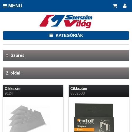
MENÜ
KATEGÓRIÁK
Szűrés
2. oldal -
Cikkszám
Cikkszám
9124
8852503