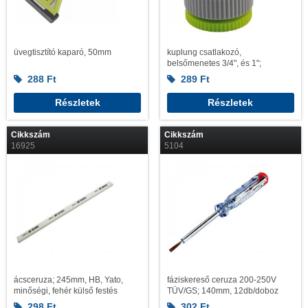
üvegtisztító kaparó, 50mm
kuplung csatlakozó,
belsőmenetes 3/4", és 1";
288
Ft
289
Ft
Részletek
Részletek
Cikkszám
Cikkszám
16925
5104
ácsceruza; 245mm, HB, Yato,
fáziskereső ceruza 200-250V
minőségi, fehér külső festés
TÜV/GS; 140mm, 12db/doboz
298
Ft
302
Ft