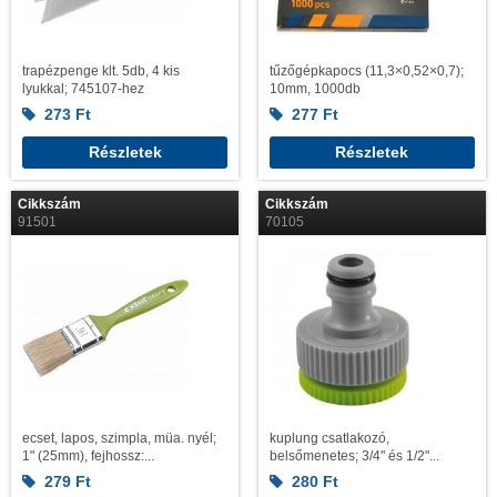
trapézpenge klt. 5db, 4 kis
tűzőgépkapocs (11,3×0,52×0,7);
lyukkal; 745107-hez
10mm, 1000db
273
Ft
277
Ft
Részletek
Részletek
Cikkszám
Cikkszám
91501
70105
ecset, lapos, szimpla, müa. nyél;
kuplung csatlakozó,
1" (25mm), fejhossz:...
belsőmenetes; 3/4" és 1/2"...
279
Ft
280
Ft