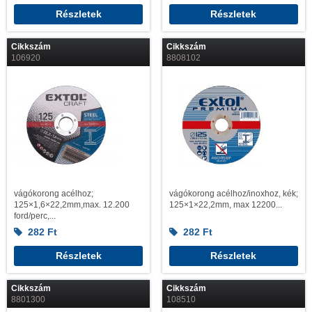
Részletek
Részletek
Cikkszám
Cikkszám
106920
8808102
vágókorong acélhoz;
vágókorong acélhoz/inoxhoz, kék;
125×1,6×22,2mm,max. 12.200
125×1×22,2mm, max 12200...
ford/perc,...
282
Ft
282
Ft
Részletek
Részletek
Cikkszám
Cikkszám
8801300
108510