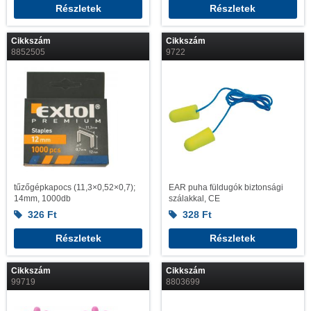
Részletek
Részletek
Cikkszám
Cikkszám
8852505
9722
tűzőgépkapocs (11,3×0,52×0,7);
EAR puha füldugók biztonsági
14mm, 1000db
szálakkal, CE
326
Ft
328
Ft
Részletek
Részletek
Cikkszám
Cikkszám
99719
8803699