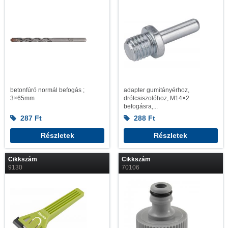
betonfúró normál befogás ;
adapter gumitányérhoz,
3×65mm
drótcsiszolóhoz, M14×2
befogásra,...
287
Ft
288
Ft
Részletek
Részletek
Cikkszám
Cikkszám
9130
70106