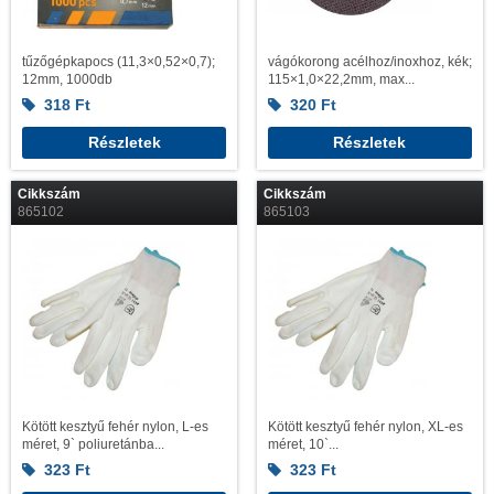
tűzőgépkapocs (11,3×0,52×0,7);
vágókorong acélhoz/inoxhoz, kék;
12mm, 1000db
115×1,0×22,2mm, max...
318
Ft
320
Ft
Részletek
Részletek
Cikkszám
Cikkszám
865102
865103
Kötött kesztyű fehér nylon, L-es
Kötött kesztyű fehér nylon, XL-es
méret, 9` poliuretánba...
méret, 10`...
323
Ft
323
Ft