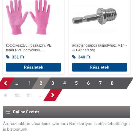
kötött kesztyű, rózsaszín, PE,
adapter csapos ráspolyhoz, M14 -
fehér PVC pöttyökkel,...
->1/4" hatszög
331
Ft
340
Ft
Részletek
Részletek
...
1
2
3
4
5
6
7
8
9
10
11
...
Online fizetés
Áruházunkban vásárlóink számára Bankkártyás fizetési lehetőséget
is biztosítunk.