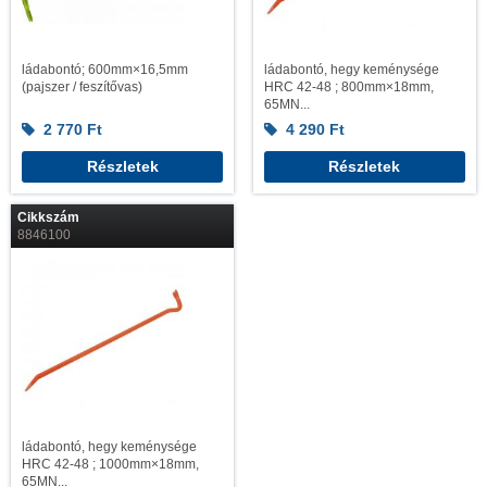
ládabontó; 600mm×16,5mm
ládabontó, hegy keménysége
(pajszer / feszítővas)
HRC 42-48 ; 800mm×18mm,
65MN...
2 770
Ft
4 290
Ft
Részletek
Részletek
Cikkszám
8846100
ládabontó, hegy keménysége
HRC 42-48 ; 1000mm×18mm,
65MN...