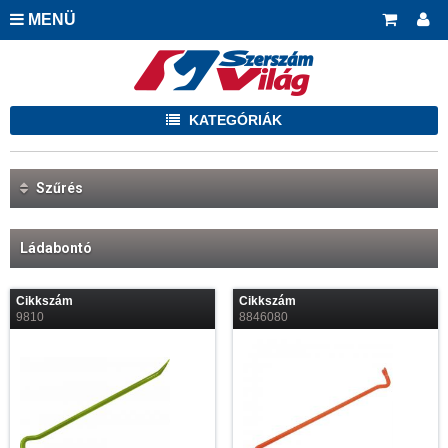
MENÜ
KATEGÓRIÁK
Szűrés
Ládabontó
Cikkszám
Cikkszám
9810
8846080