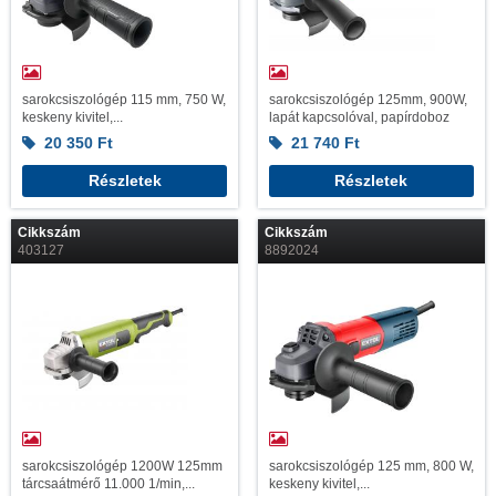
sarokcsiszológép 115 mm, 750 W,
sarokcsiszológép 125mm, 900W,
keskeny kivitel,...
lapát kapcsolóval, papírdoboz
20 350
Ft
21 740
Ft
Részletek
Részletek
Cikkszám
Cikkszám
403127
8892024
sarokcsiszológép 1200W 125mm
sarokcsiszológép 125 mm, 800 W,
tárcsaátmérő 11.000 1/min,...
keskeny kivitel,...