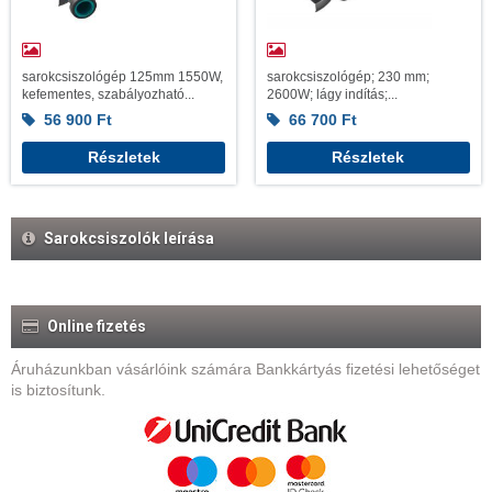
sarokcsiszológép 125mm 1550W,
sarokcsiszológép; 230 mm;
kefementes, szabályozható...
2600W; lágy indítás;...
56 900
Ft
66 700
Ft
Részletek
Részletek
Sarokcsiszolók leírása
Online fizetés
Áruházunkban vásárlóink számára Bankkártyás fizetési lehetőséget
is biztosítunk.