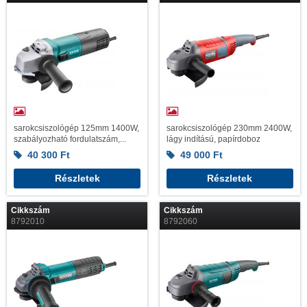
sarokcsiszológép 125mm 1400W,
sarokcsiszológép 230mm 2400W,
szabályozható fordulatszám,...
lágy indítású, papírdoboz
40 300
Ft
49 000
Ft
Részletek
Részletek
Cikkszám
Cikkszám
8792010
8792060