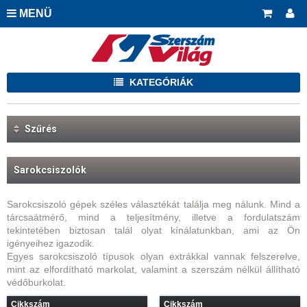
MENÜ
KATEGÓRIÁK
Szűrés
Sarokcsiszolók
Sarokcsiszoló gépek széles választékát találja meg nálunk. Mind a
tárcsaátmérő, mind a teljesítmény, illetve a fordulatszám
tekintetében biztosan talál olyat kínálatunkban, ami az Ön
igényeihez igazodik.
Egyes sarokcsiszoló típusok olyan extrákkal vannak felszerelve,
mint az elfordítható markolat, valamint a szerszám nélkül állítható
védőburkolat.
Cikkszám
Cikkszám