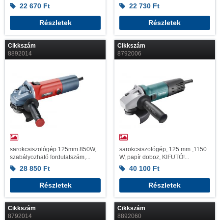
22 670
Ft
22 730
Ft
Részletek
Részletek
Cikkszám
Cikkszám
8892014
8792006
sarokcsiszológép 125mm 850W,
sarokcsiszológép, 125 mm ,1150
szabályozható fordulatszám,...
W, papír doboz, KIFUTÓ!...
28 850
Ft
40 100
Ft
Részletek
Részletek
Cikkszám
Cikkszám
8792014
8892060