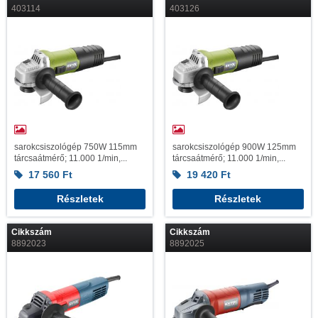
403114
403126
sarokcsiszológép 750W 115mm
sarokcsiszológép 900W 125mm
tárcsaátmérő; 11.000 1/min,...
tárcsaátmérő; 11.000 1/min,...
17 560
Ft
19 420
Ft
Részletek
Részletek
Cikkszám
Cikkszám
8892023
8892025