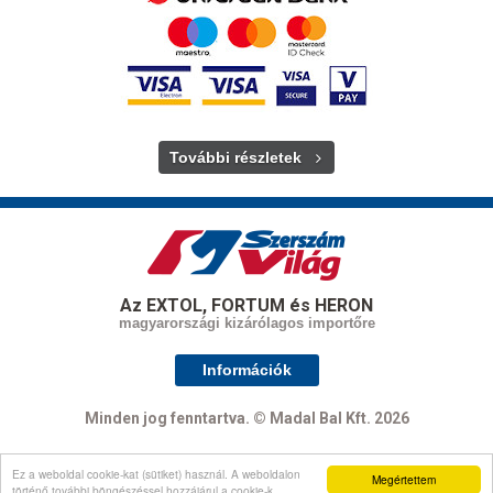
További részletek
Az EXTOL, FORTUM és HERON
magyarországi kizárólagos importőre
Információk
Minden jog fenntartva. © Madal Bal Kft. 2026
Ez a weboldal cookie-kat (sütiket) használ. A weboldalon
Megértettem
Oldal tetejére
történő további böngészéssel hozzájárul a cookie-k