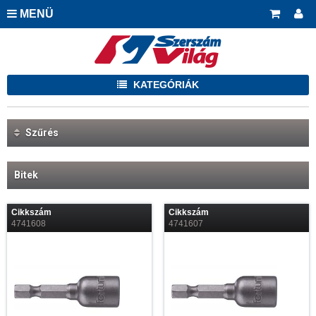
MENÜ
KATEGÓRIÁK
Szűrés
Bitek
Cikkszám
Cikkszám
4741608
4741607