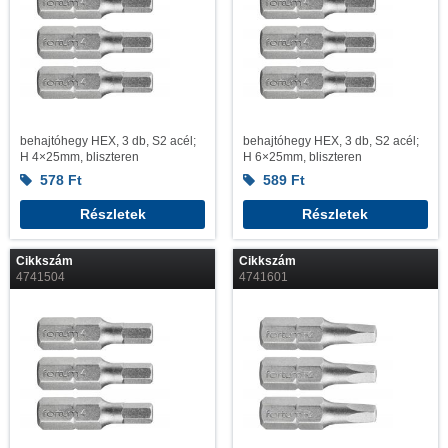
behajtóhegy HEX, 3 db, S2 acél;
behajtóhegy HEX, 3 db, S2 acél;
H 4×25mm, bliszteren
H 6×25mm, bliszteren
578
Ft
589
Ft
Részletek
Részletek
Cikkszám
Cikkszám
4741504
4741601