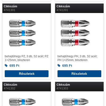
Cikkszám
Cikkszám
4741301
4741201
behajtóhegy PZ, 3 db, S2 acél; PZ
behajtóhegy PH, 3 db, S2 acél;
1×25mm, bliszteren
PH 1×25mm, bliszteren
695
Ft
695
Ft
Részletek
Részletek
Cikkszám
Cikkszám
4741302
4741303