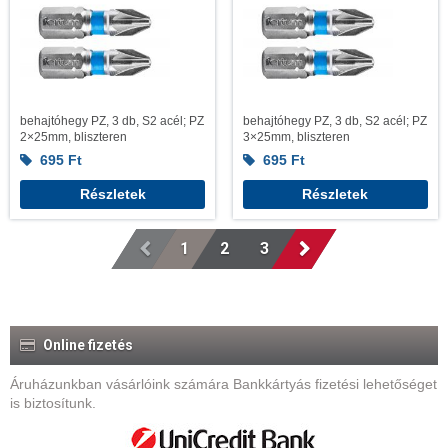
behajtóhegy PZ, 3 db, S2 acél; PZ
behajtóhegy PZ, 3 db, S2 acél; PZ
2×25mm, bliszteren
3×25mm, bliszteren
695
Ft
695
Ft
Részletek
Részletek
1
2
3
Online fizetés
Áruházunkban vásárlóink számára Bankkártyás fizetési lehetőséget
is biztosítunk.