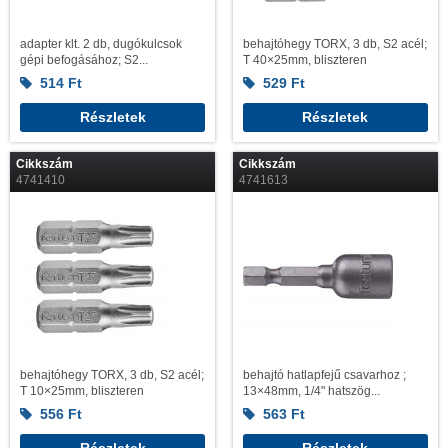
adapter klt. 2 db, dugókulcsok
behajtóhegy TORX, 3 db, S2 acél;
gépi befogásához; S2...
T 40×25mm, bliszteren
514
Ft
529
Ft
Részletek
Részletek
Cikkszám
Cikkszám
4741410
4741613
behajtóhegy TORX, 3 db, S2 acél;
behajtó hatlapfejű csavarhoz ;
T 10×25mm, bliszteren
13×48mm, 1/4" hatszög...
556
Ft
563
Ft