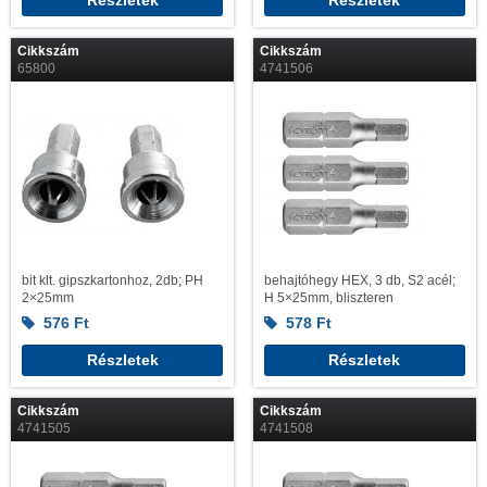
Részletek
Részletek
Cikkszám
Cikkszám
65800
4741506
bit klt. gipszkartonhoz, 2db; PH
behajtóhegy HEX, 3 db, S2 acél;
2×25mm
H 5×25mm, bliszteren
576
Ft
578
Ft
Részletek
Részletek
Cikkszám
Cikkszám
4741505
4741508