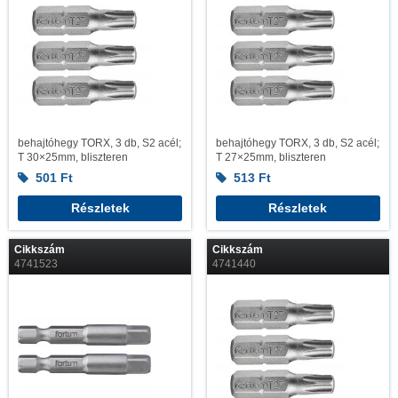
behajtóhegy TORX, 3 db, S2 acél;
behajtóhegy TORX, 3 db, S2 acél;
T 30×25mm, bliszteren
T 27×25mm, bliszteren
501
Ft
513
Ft
Részletek
Részletek
Cikkszám
Cikkszám
4741523
4741440