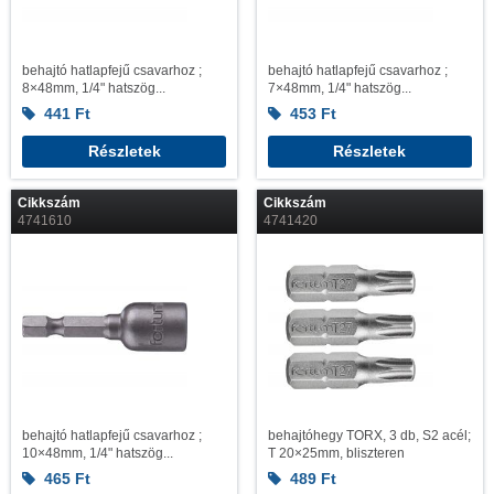
behajtó hatlapfejű csavarhoz ;
behajtó hatlapfejű csavarhoz ;
8×48mm, 1/4" hatszög...
7×48mm, 1/4" hatszög...
441
Ft
453
Ft
Részletek
Részletek
Cikkszám
Cikkszám
4741610
4741420
behajtó hatlapfejű csavarhoz ;
behajtóhegy TORX, 3 db, S2 acél;
10×48mm, 1/4" hatszög...
T 20×25mm, bliszteren
465
Ft
489
Ft