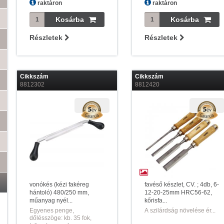
raktáron
raktáron
Részletek
Részletek
Cikkszám
Cikkszám
8812302
8812420
vonókés (kézi fakéreg
favéső készlet, CV. ; 4db, 6-
hántoló) 480/250 mm,
12-20-25mm HRC56-62,
műanyag nyél...
kőrisfa...
Egyenes penge,
A szilárdság növelése ér...
dőlésszöge: kb. 35 fok,