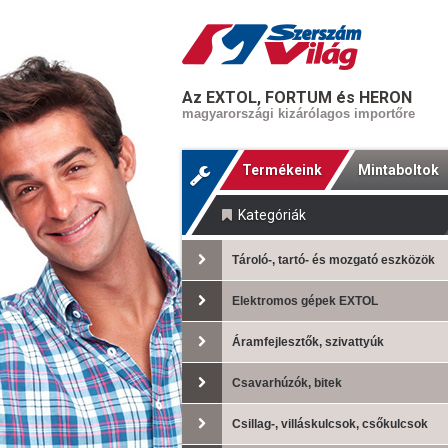
Az EXTOL, FORTUM és HERON
magyarországi kizárólagos importőre
Termékeink
Mintaboltok
Kategóriák
Tároló-, tartó- és mozgató eszközök
Elektromos gépek EXTOL
Áramfejlesztők, szivattyúk
Csavarhúzók, bitek
Csillag-, villáskulcsok, csőkulcsok