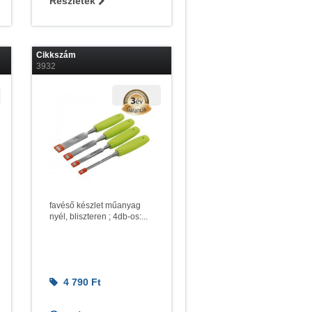
Részletek
Cikkszám
3932
favéső készlet műanyag
nyél, bliszteren ; 4db-os:...
4 790
Ft