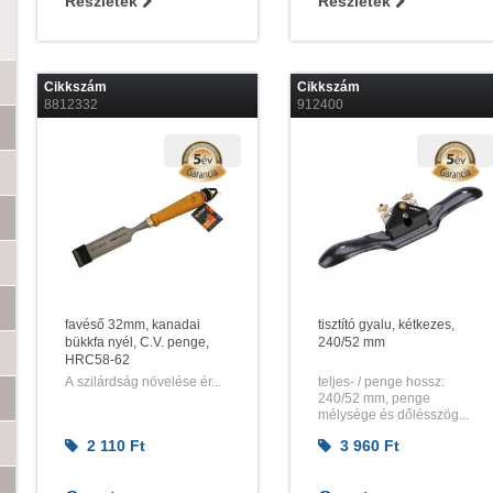
Részletek
Részletek
Cikkszám
Cikkszám
8812332
912400
favéső 32mm, kanadai
tisztító gyalu, kétkezes,
bükkfa nyél, C.V. penge,
240/52 mm
HRC58-62
A szilárdság növelése ér...
teljes- / penge hossz:
240/52 mm, penge
mélysége és dőlésszög...
2 110
Ft
3 960
Ft