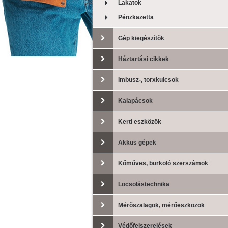
Lakatok
Pénzkazetta
Gép kiegészítők
Háztartási cikkek
Imbusz-, torxkulcsok
Kalapácsok
Kerti eszközök
Akkus gépek
Kőműves, burkoló szerszámok
Locsolástechnika
Mérőszalagok, mérőeszközök
Védőfelszerelések