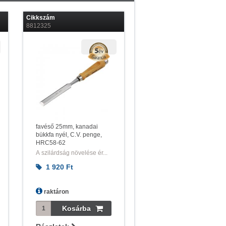
Cikkszám
8812325
favéső 25mm, kanadai
bükkfa nyél, C.V. penge,
HRC58-62
A szilárdság növelése ér...
1 920
Ft
raktáron