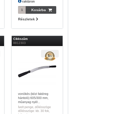
raktáron
Részletek
Cikkszám
8812303
vonókés (kézi fakéreg
hántoló) 605/300 mm,
műanyag nyél...
Ívelt penge, dőlésszöge
dőlésszöge: kb. 30 fok,