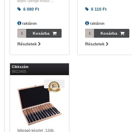
teljes / penge hossz: ...
6 080
Ft
6 110
Ft
raktáron
raktáron
Részletek
Részletek
Cikkszám
8812405
fafaragó készlet ; 12db,