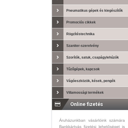
Pneumatikus gépek és kiegészítők
Promociós cikkek
Rögzítéstechnika
Szaniter-szerelvény
Szorítók, satuk, csapágylehúzók
Tűzőgépek, kapcsok
Vágóeszközök, kések, pengék
Villamossági termékek
Online fizetés
Áruházunkban vásárlóink számára
Bankkártyás fizetési lehetőséget is