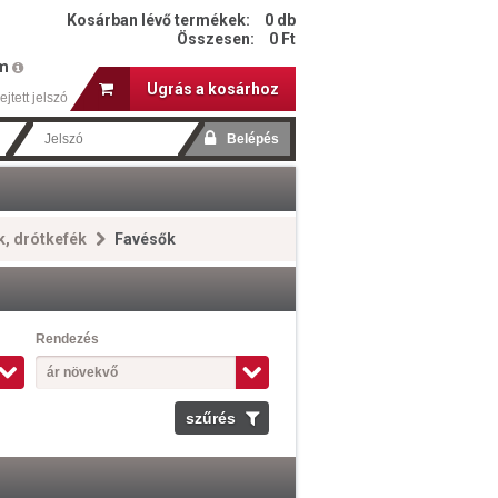
Kosárban lévő termékek:
0 db
Összesen:
0 Ft
em
Ugrás a kosárhoz
ejtett jelszó
k, drótkefék
Favésők
Rendezés
ár növekvő