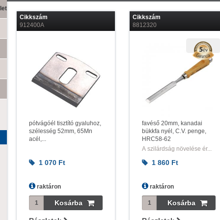
let
Cikkszám
Cikkszám
912400A
8812320
pótvágóél tisztító gyaluhoz,
favéső 20mm, kanadai
szélesség 52mm, 65Mn
bükkfa nyél, C.V. penge,
acél,...
HRC58-62
A szilárdság növelése ér...
1 070
Ft
1 860
Ft
raktáron
raktáron