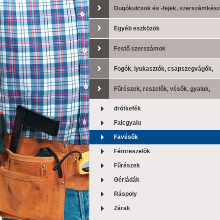
Dugókulcsok és -fejek, szerszámkész
Egyéb eszközök
Festő szerszámok
Fogók, lyukasztók, csapszegvágók,
lemezollók
Fűrészek, reszelők, vésők, gyaluk,
drótkefék
drótkefék
Falcgyalu
Favésők
Fémreszelők
Fűrészek
Gérládák
Ráspoly
Zárak