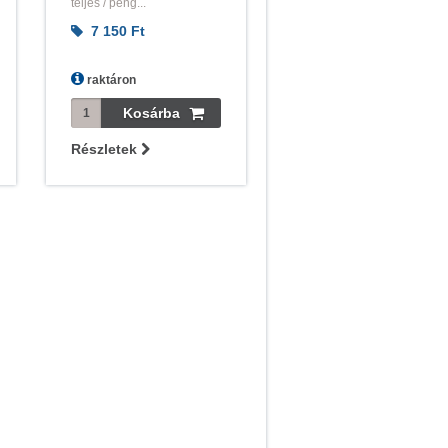
teljes / peng...
7 150
Ft
raktáron
Részletek