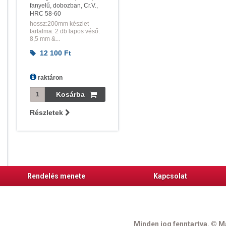
fanyelű, dobozban, Cr.V.,
HRC 58-60
hossz:200mm készlet
tartalma: 2 db lapos véső:
8,5 mm &...
12 100
Ft
raktáron
Részletek
Rendelés menete
Kapcsolat
Minden jog fenntartva. © Ma