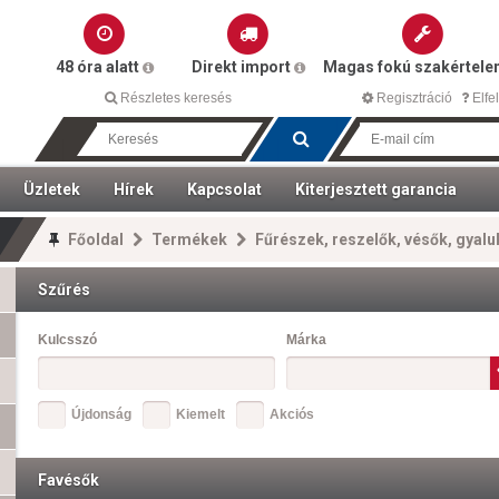
48 óra alatt
Direkt import
Magas fokú szakértel
Részletes keresés
Regisztráció
Elfel
Üzletek
Hírek
Kapcsolat
Kiterjesztett garancia
Főoldal
Termékek
Fűrészek, reszelők, vésők, gyalu
Szűrés
Kulcsszó
Márka
Újdonság
Kiemelt
Akciós
Favésők