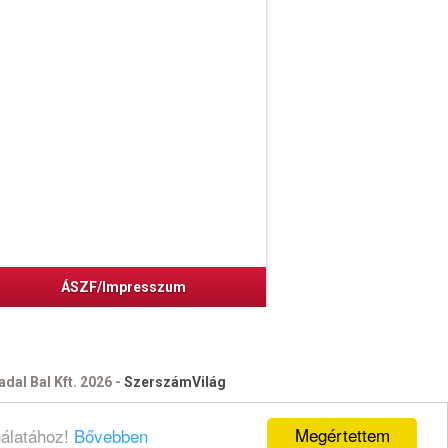
ÁSZF/Impresszum
dal Bal Kft. 2026 -
SzerszámVilág
Megértettem
nálatához!
Bővebben