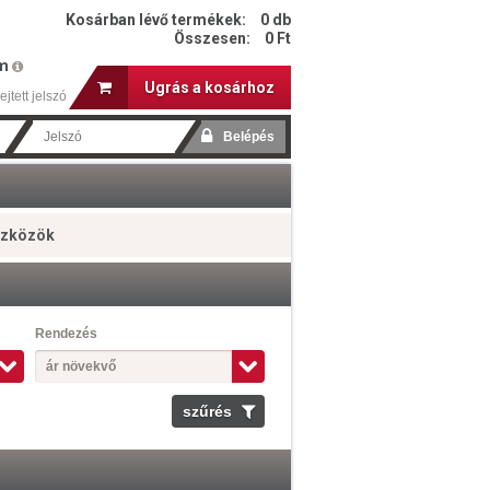
Kosárban lévő termékek:
0 db
Összesen:
0 Ft
em
Ugrás a kosárhoz
ejtett jelszó
szközök
Rendezés
ár növekvő