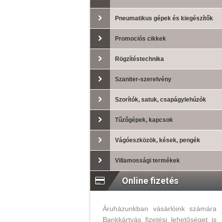
Pneumatikus gépek és kiegészítők
Promociós cikkek
Rögzítéstechnika
Szaniter-szerelvény
Szorítók, satuk, csapágylehúzók
Tűzőgépek, kapcsok
Vágóeszközök, kések, pengék
Villamossági termékek
Online fizetés
Áruházunkban vásárlóink számára
Bankkártyás fizetési lehetőséget is