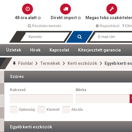
48 óra alatt
Direkt import
Magas fokú szakértel
Részletes keresés
Regisztráció
Elfel
Üzletek
Hírek
Kapcsolat
Kiterjesztett garancia
Főoldal
Termékek
Kerti eszközök
Egyéb kerti e
Szűrés
Kulcsszó
Márka
Újdonság
Kiemelt
Akciós
Egyéb kerti eszközök