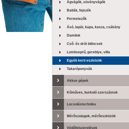
Ágvágók, sövényvágók
Balták, fejszék
Permetezők
Ásó, lapát, kapa, kasza, csákány
Damilok
Cső- és drót bilincsek
Lombseprű, gereblye, villa
Egyéb kerti eszközök
Takaróponyvák
Akkus gépek
Kőműves, burkoló szerszámok
Locsolástechnika
Mérőszalagok, mérőeszközök
Védőfelszerelések