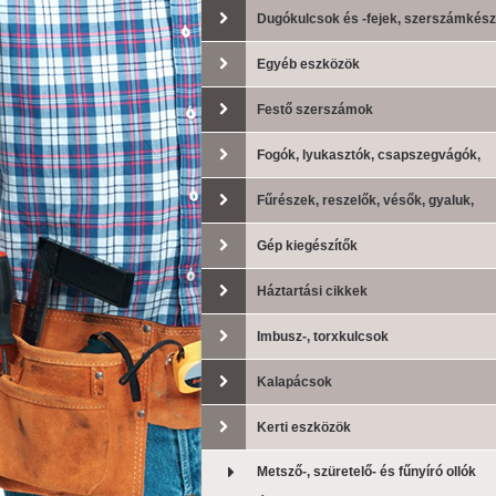
Dugókulcsok és -fejek, szerszámkész
Egyéb eszközök
Festő szerszámok
Fogók, lyukasztók, csapszegvágók,
lemezollók
Fűrészek, reszelők, vésők, gyaluk,
drótkefék
Gép kiegészítők
Háztartási cikkek
Imbusz-, torxkulcsok
Kalapácsok
Kerti eszközök
Metsző-, szüretelő- és fűnyíró ollók