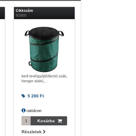
Cikkszám
92900
kerti levélgyűjtő/tároló zsák,
henger alakú,...
5 280
Ft
raktáron
Részletek