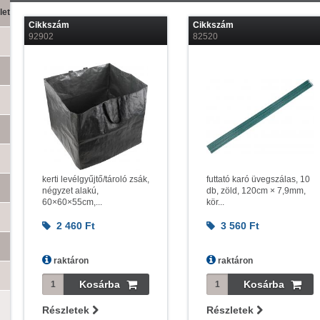
let
Cikkszám
Cikkszám
92902
82520
kerti levélgyűjtő/tároló zsák,
futtató karó üvegszálas, 10
négyzet alakú,
db, zöld, 120cm × 7,9mm,
60×60×55cm,...
kör...
2 460
Ft
3 560
Ft
raktáron
raktáron
Részletek
Részletek