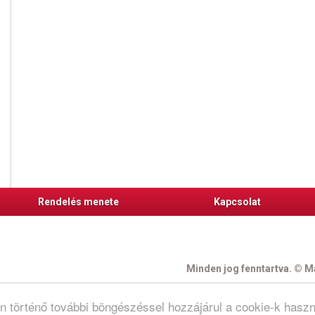
Rendelés menete
Kapcsolat
Minden jog fenntartva. © Ma
N
on történő további böngészéssel hozzájárul a cookie-k hasz
re