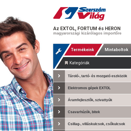
Az EXTOL, FORTUM és HERON
magyarországi kizárólagos importőre
Termékeink
Mintaboltok
Kategóriák
Tároló-, tartó- és mozgató eszközök
Elektromos gépek EXTOL
Áramfejlesztők, szivattyúk
Csavarhúzók, bitek
Csillag-, villáskulcsok, csőkulcsok