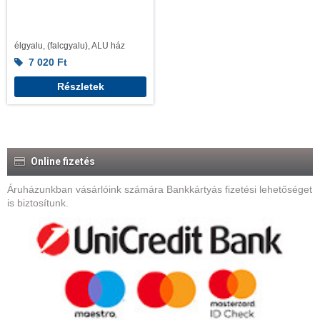
élgyalu, (falcgyalu), ALU ház
7 020
Ft
Részletek
Online fizetés
Áruházunkban vásárlóink számára Bankkártyás fizetési lehetőséget
is biztosítunk.