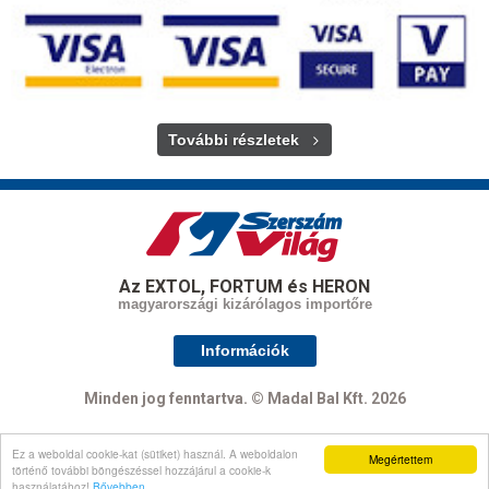
További részletek
Az EXTOL, FORTUM és HERON
magyarországi kizárólagos importőre
Információk
Minden jog fenntartva. © Madal Bal Kft. 2026
Ez a weboldal cookie-kat (sütiket) használ. A weboldalon
Megértettem
Oldal tetejére
történő további böngészéssel hozzájárul a cookie-k
használatához!
Bővebben