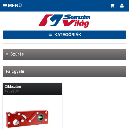
MENÜ
KATEGÓRIÁK
Szűrés
Falcgyalu
Cikkszám
4752104