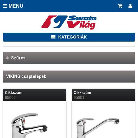
MENÜ
KATEGÓRIÁK
Szűrés
VIKING csaptelepek
Cikkszám
Cikkszám
65002
65001