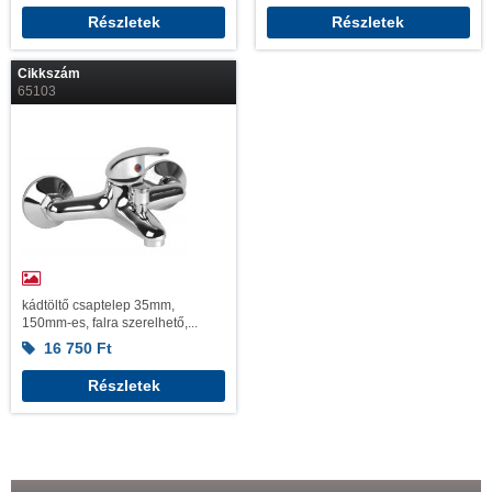
Részletek
Részletek
Cikkszám
65103
kádtöltő csaptelep 35mm,
150mm-es, falra szerelhető,...
16 750
Ft
Részletek