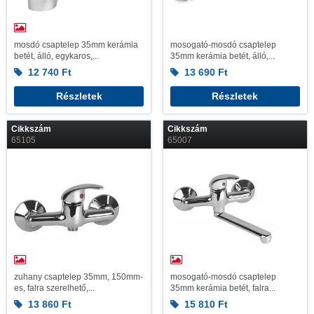
mosdó csaptelep 35mm kerámia
mosogató-mosdó csaptelep
betét, álló, egykaros,...
35mm kerámia betét, álló,...
12 740
Ft
13 690
Ft
Részletek
Részletek
Cikkszám
Cikkszám
65105
65007
zuhany csaptelep 35mm, 150mm-
mosogató-mosdó csaptelep
es, falra szerelhető,...
35mm kerámia betét, falra...
13 860
Ft
15 810
Ft