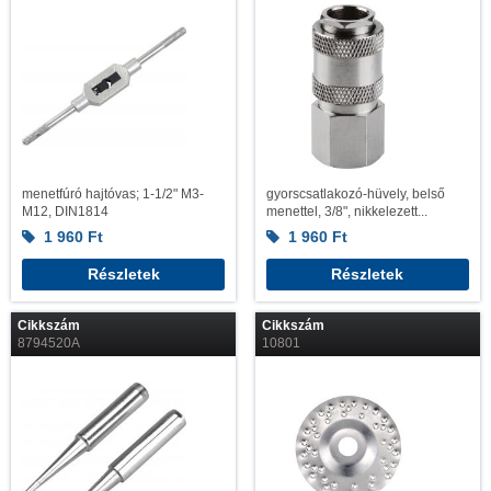
menetfúró hajtóvas; 1-1/2" M3-
gyorscsatlakozó-hüvely, belső
M12, DIN1814
menettel, 3/8", nikkelezett...
1 960
Ft
1 960
Ft
Részletek
Részletek
Cikkszám
Cikkszám
8794520A
10801