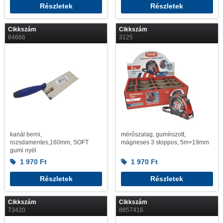
Részletek
Részletek
Cikkszám
Cikkszám
84666
3125
kanál berni,
mérőszalag, gumírozott,
rozsdamentes,160mm, SOFT
mágneses 3 stoppos; 5m×19mm
gumi nyél
1 970
Ft
1 970
Ft
Részletek
Részletek
Cikkszám
Cikkszám
73420
8857416