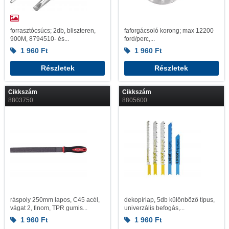
forrasztócsúcs; 2db, bliszteren,
faforgácsoló korong; max 12200
900M, 8794510- és...
ford/perc,...
1 960
Ft
1 960
Ft
Részletek
Részletek
Cikkszám
Cikkszám
8803750
8805600
ráspoly 250mm lapos, C45 acél,
dekopírlap, 5db különböző típus,
vágat 2, finom, TPR gumis...
univerzális befogás,...
1 960
Ft
1 960
Ft