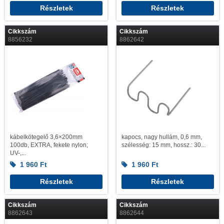
Részletek
Részletek
Cikkszám
Cikkszám
8856232
8862642
kábelkötegelő 3,6×200mm
kapocs, nagy hullám, 0,6 mm,
100db, EXTRA, fekete nylon;
szélesség: 15 mm, hossz.: 30...
UV-,...
1 960
Ft
1 960
Ft
Részletek
Részletek
Cikkszám
Cikkszám
8862643
8862644