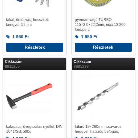
lakat, öntöttvas, hosszított
gyémántvágó TURBO;
kengyel, 52mm
115×2,0×22,2mm, max.13.200
ford/perc
1 950
Ft
1 950
Ft
Részletek
Részletek
Cikkszám
Cikkszám
8811255
8801233
kalapács, üvegszálas nyéllel, DIN
fafúró 12×260mm, csavaros
1041/GS; 500g
heggyel, hatszög befogás;