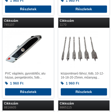
1 960
Ft
1 960
Ft
Részletek
Részletek
Cikkszám
Cikkszám
745107
1170
PVC vágókés, gyorstöltős; alu
központmaró fához; 6db, 10-12-
házas, pengetárolós, 5db...
16-18-20-25mm, műanyag...
1 960
Ft
1 960
Ft
Részletek
Részletek
Cikkszám
Cikkszám
8816605
8865115