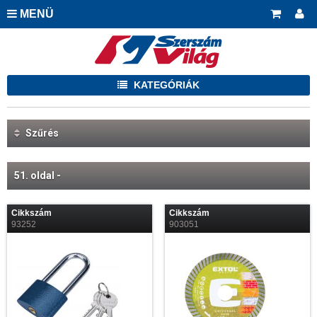
MENÜ
KATEGÓRIÁK
Szűrés
51. oldal -
Cikkszám
Cikkszám
93252
903051