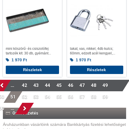
mini köszörű- és csiszolófej
lakat, vas, nikkel, 4db kulcs;
tartozék klt. 30 db, gyémánt...
60mm, edzett acél kengyel,...
1 970
Ft
1 970
Ft
Részletek
Részletek
...
42
43
44
45
46
47
48
49
50
51
52
53
54
55
56
57
58
59
60
...
Online fizetés
Áruházunkban vásárlóink számára Bankkártyás fizetési lehetőséget