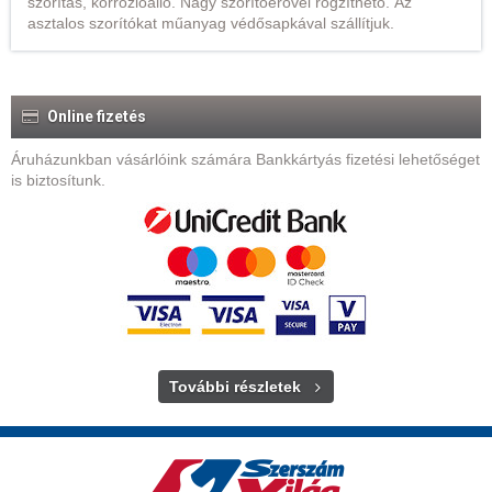
szorítás, korrózióálló. Nagy szorítóerővel rögzíthető. Az
asztalos szorítókat műanyag védősapkával szállítjuk.
Online fizetés
Áruházunkban vásárlóink számára Bankkártyás fizetési lehetőséget
is biztosítunk.
További részletek