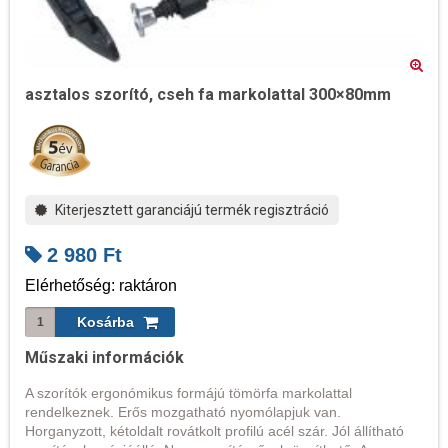
asztalos szorító, cseh fa markolattal 300×80mm
Kiterjesztett garanciájú termék regisztráció
2 980
Ft
Elérhetőség: raktáron
Műszaki információk
A szorítók ergonómikus formájú tömörfa markolattal
rendelkeznek. Erős mozgatható nyomólapjuk van.
Horganyzott, kétoldalt rovátkolt profilú acél szár. Jól állítható