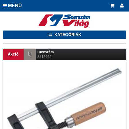
MENÜ
KATEGÓRIÁK
Cikkszám
Akció
Új
8815065