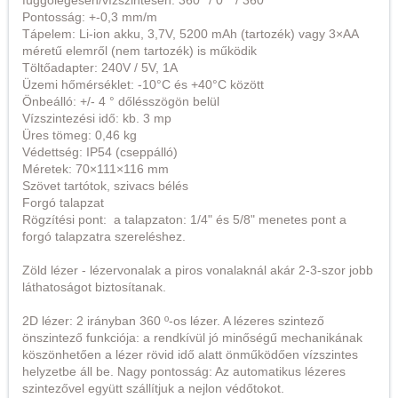
függőlegesen/vízszintesen: 360° / 0 ° / 360 °
Pontosság: +-0,3 mm/m
Tápelem: Li-ion akku, 3,7V, 5200 mAh (tartozék) vagy 3×AA
méretű elemről (nem tartozék) is működik
Töltőadapter: 240V / 5V, 1A
Üzemi hőmérséklet: -10°C és +40°C között
Önbeálló: +/- 4 ° dőlésszögön belül
Vízszintezési idő: kb. 3 mp
Üres tömeg: 0,46 kg
Védettség: IP54 (cseppálló)
Méretek: 70×111×116 mm
Szövet tartótok, szivacs bélés
Forgó talapzat
Rögzítési pont: a talapzaton: 1/4" és 5/8" menetes pont a
forgó talapzatra szereléshez.
Zöld lézer - lézervonalak a piros vonalaknál akár 2-3-szor jobb
láthatoságot biztosítanak.
2D lézer: 2 irányban 360 º-os lézer. A lézeres szintező
önszintező funkciója: a rendkívül jó minőségű mechanikának
köszönhetően a lézer rövid idő alatt önműködően vízszintes
helyzetbe áll be. Nagy pontosság: Az automatikus lézeres
szintezővel együtt szállítjuk a nejlon védőtokot.