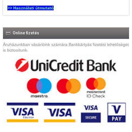
>> Használati útmutató
Online fizetés
Áruházunkban vásárlóink számára Bankkártyás fizetési lehetőséget
is biztosítunk.