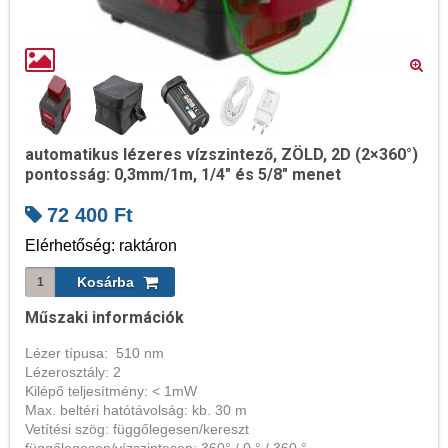
automatikus lézeres vízszintező, ZÖLD, 2D (2×360°)
pontosság: 0,3mm/1m, 1/4" és 5/8" menet
72 400
Ft
Elérhetőség: raktáron
Műszaki információk
Lézer típusa: 510 nm
Lézerosztály: 2
Kilépő teljesítmény: < 1mW
Max. beltéri hatótávolság: kb. 30 m
Vetítési szög: függőlegesen/kereszt