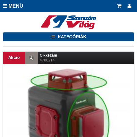
MENÜ
KATEGÓRIÁK
Cikkszám
Akció
Új
4780214