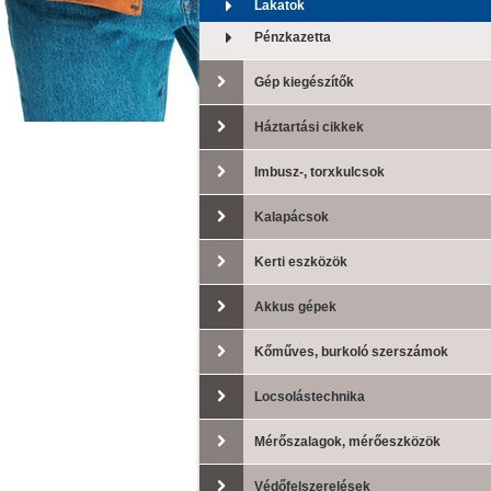
Lakatok
Pénzkazetta
Gép kiegészítők
Háztartási cikkek
Imbusz-, torxkulcsok
Kalapácsok
Kerti eszközök
Akkus gépek
Kőműves, burkoló szerszámok
Locsolástechnika
Mérőszalagok, mérőeszközök
Védőfelszerelések