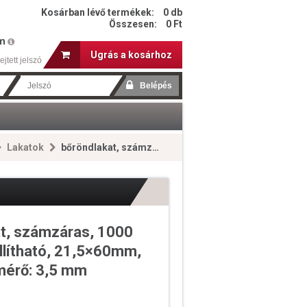
Kosárban lévő termékek:
0 db
Összesen:
0 Ft
em
Ugrás a kosárhoz
ejtett jelszó
Lakatok
bőröndlakat, számzáras, 1000 db kód beállítható, 21,5×60mm, kengyelátmérő: 3,5 mm
t, számzáras, 1000
llítható, 21,5×60mm,
mérő: 3,5 mm