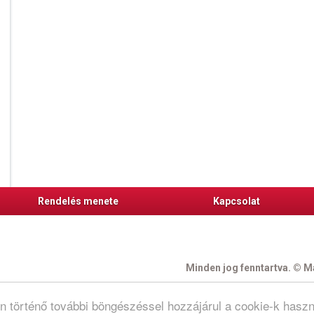
Rendelés menete
Kapcsolat
Minden jog fenntartva. © Ma
N
on történő további böngészéssel hozzájárul a cookie-k hasz
re