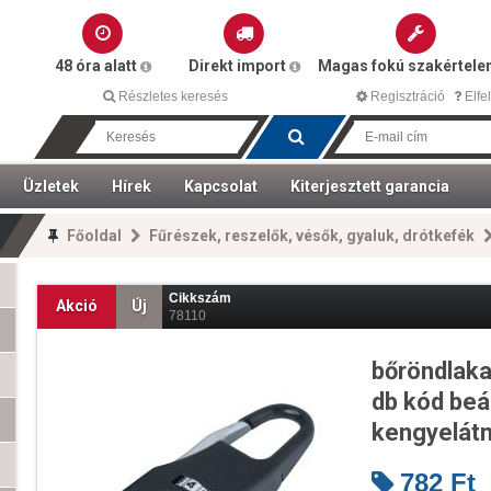
48 óra alatt
Direkt import
Magas fokú szakértel
Részletes keresés
Regisztráció
Elfel
Üzletek
Hírek
Kapcsolat
Kiterjesztett garancia
Főoldal
Fűrészek, reszelők, vésők, gyaluk, drótkefék
Cikkszám
Akció
Új
78110
bőröndlaka
db kód beá
kengyelát
782
Ft