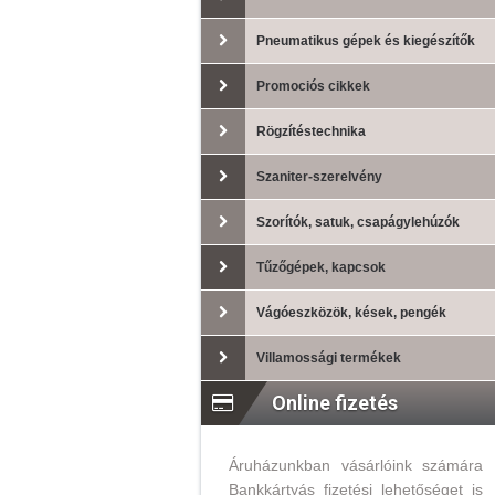
Pneumatikus gépek és kiegészítők
Promociós cikkek
Rögzítéstechnika
Szaniter-szerelvény
Szorítók, satuk, csapágylehúzók
Tűzőgépek, kapcsok
Vágóeszközök, kések, pengék
Villamossági termékek
Online fizetés
Áruházunkban vásárlóink számára
Bankkártyás fizetési lehetőséget is