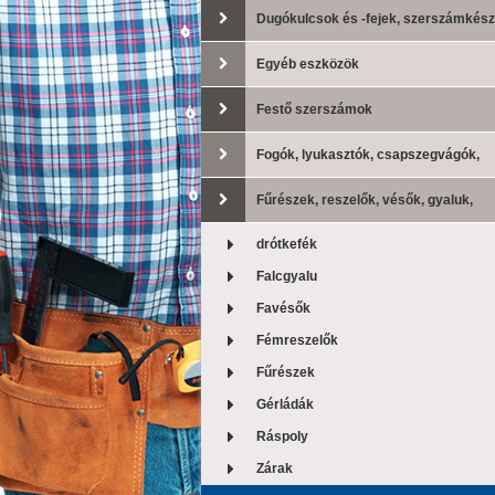
Dugókulcsok és -fejek, szerszámkész
Egyéb eszközök
Festő szerszámok
Fogók, lyukasztók, csapszegvágók,
lemezollók
Fűrészek, reszelők, vésők, gyaluk,
drótkefék
drótkefék
Falcgyalu
Favésők
Fémreszelők
Fűrészek
Gérládák
Ráspoly
Zárak