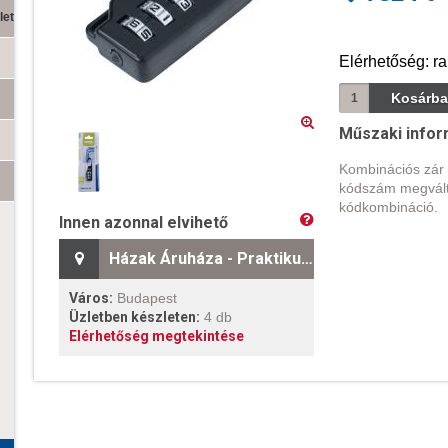
let
Elérhetőség: ra
Műszaki infor
Kombinációs zár
kódszám megvált
kódkombináció.
Innen azonnal elvihető
Házak Áruháza - Praktikum Barkács
Város:
Budapest
Üzletben készleten:
4 db
Elérhetőség megtekintése