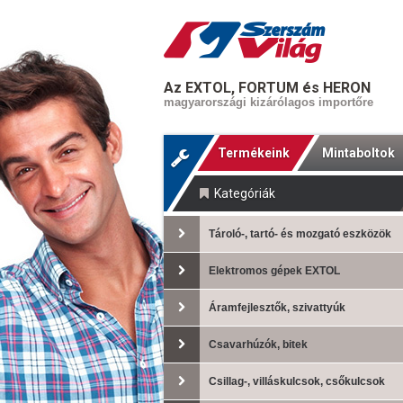
Az EXTOL, FORTUM és HERON
magyarországi kizárólagos importőre
Termékeink
Mintaboltok
Kategóriák
Tároló-, tartó- és mozgató eszközök
Elektromos gépek EXTOL
Áramfejlesztők, szivattyúk
Csavarhúzók, bitek
Csillag-, villáskulcsok, csőkulcsok