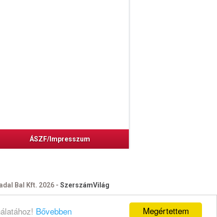
ÁSZF/Impresszum
dal Bal Kft. 2026 -
SzerszámVilág
Megértettem
nálatához!
Bővebben