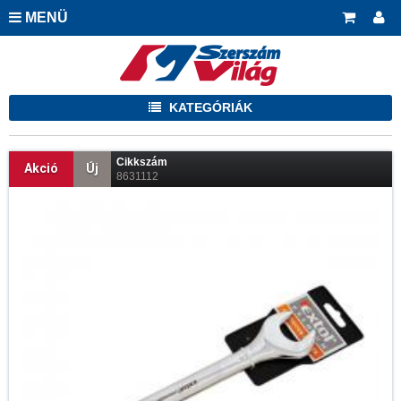
MENÜ
KATEGÓRIÁK
Cikkszám
Akció
Új
8631112