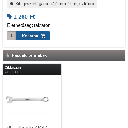
Kiterjesztett garanciájú termék regisztráció
1 260
Ft
Elérhetőség: raktáron
Hasonló termékek
Cikkszám
4730217
csillag-villás kulcs, 61CrV5