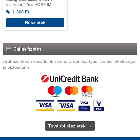
mattkróm; 17mm FORTUM
1 360
Ft
Részletek
Online fizetés
Áruházunkban vásárlóink számára Bankkártyás fizetési lehetőséget
is biztosítunk.
További részletek