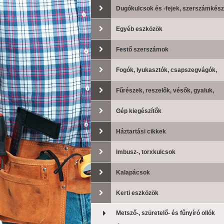
Dugókulcsok és -fejek, szerszámkész
Egyéb eszközök
Festő szerszámok
Fogók, lyukasztók, csapszegvágók,
lemezollók
Fűrészek, reszelők, vésők, gyaluk,
drótkefék
Gép kiegészítők
Háztartási cikkek
Imbusz-, torxkulcsok
Kalapácsok
Kerti eszközök
Metsző-, szüretelő- és fűnyíró ollók