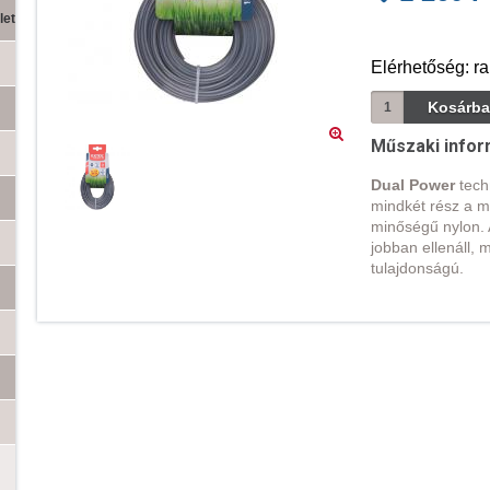
let
Elérhetőség: ra
Műszaki infor
Dual Power
techn
mindkét rész a m
minőségű nylon. 
jobban ellenáll, 
tulajdonságú.