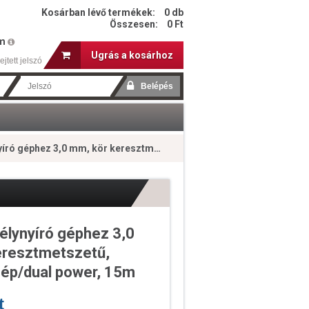
Kosárban lévő termékek:
0 db
Összesen:
0 Ft
em
Ugrás a kosárhoz
ejtett jelszó
3,0 mm, kör keresztmetszetű, fekete közép/dual power, 15m
élynyíró géphez 3,0
eresztmetszetű,
ép/dual power, 15m
t