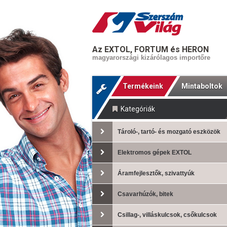
Az EXTOL, FORTUM és HERON
magyarországi kizárólagos importőre
Termékeink
Mintaboltok
Kategóriák
Tároló-, tartó- és mozgató eszközök
Elektromos gépek EXTOL
Áramfejlesztők, szivattyúk
Csavarhúzók, bitek
Csillag-, villáskulcsok, csőkulcsok