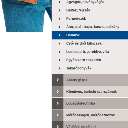
Ágvágók, sövényvágók
Balták, fejszék
Permetezők
Ásó, lapát, kapa, kasza, csákány
Damilok
Cső- és drót bilincsek
Lombseprű, gereblye, villa
Egyéb kerti eszközök
Takaróponyvák
Akkus gépek
Kőműves, burkoló szerszámok
Locsolástechnika
Mérőszalagok, mérőeszközök
Védőfelszerelések