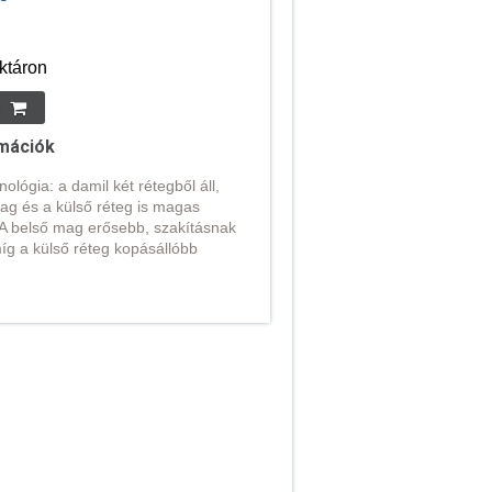
ktáron
mációk
ológia: a damil két rétegből áll,
ag és a külső réteg is magas
A belső mag erősebb, szakításnak
míg a külső réteg kopásállóbb