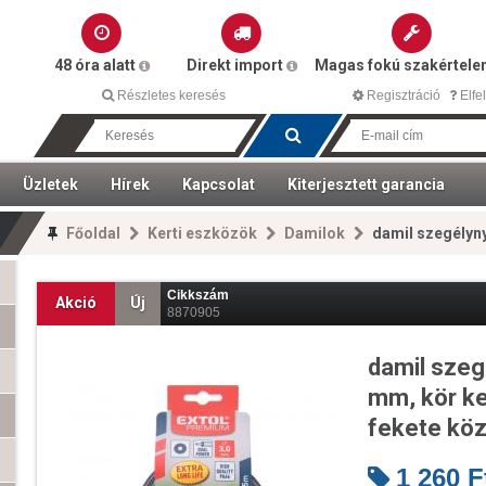
48 óra alatt
Direkt import
Magas fokú szakértel
Részletes keresés
Regisztráció
Elfel
Üzletek
Hírek
Kapcsolat
Kiterjesztett garancia
Főoldal
Kerti eszközök
Damilok
damil szegélynyíró géphez 
Cikkszám
Akció
Új
8870905
damil szeg
mm, kör k
fekete köz
1 260
F