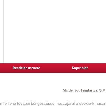
Rendelés menete
Kapcsolat
Minden jog fenntartva. © Ma
N
on történő további böngészéssel hozzájárul a cookie-k hasz
re