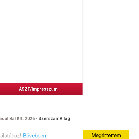
ÁSZF/Impresszum
dal Bal Kft. 2026 -
SzerszámVilág
Megértettem
nálatához!
Bővebben