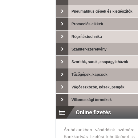
Pneumatikus gépek és kiegészítők
Promociós cikkek
Rögzítéstechnika
Szaniter-szerelvény
Szorítók, satuk, csapágylehúzók
Tűzőgépek, kapcsok
Vágóeszközök, kések, pengék
Villamossági termékek
Online fizetés
Áruházunkban vásárlóink számára
Bankkártyás fizetési lehetőséget is