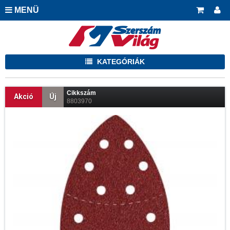
MENÜ
KATEGÓRIÁK
Cikkszám
Akció
Új
8803970