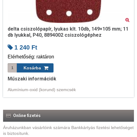
delta csiszolópapír, lyukas klt. 10db, 149×105 mm; 11
db lyukkal, P40, 8894002 csiszológéphez
1 240
Ft
Elérhetőség: raktáron
Műszaki információk
Alumínium-oxid (korund) szemcsék
Online fizetés
Áruházunkban vásárlóink számára Bankkártyás fizetési lehetőséget
is biztosítunk.