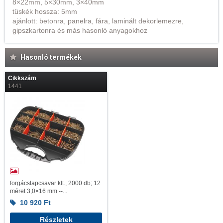
8×22mm, 5×30mm, 3×40mm
tüskék hossza: 5mm
ajánlott: betonra, panelra, fára, laminált dekorlemezre,
gipszkartonra és más hasonló anyagokhoz
Hasonló termékek
Cikkszám
1441
forgácslapcsavar klt., 2000 db; 12
méret 3,0×16 mm --...
10 920
Ft
Részletek