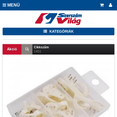
MENÜ
KATEGÓRIÁK
Cikkszám
Akció
Új
1451