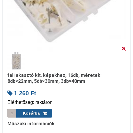
fali akasztó klt. képekhez, 16db, méretek:
8db×22mm, 5db×30mm, 3db×40mm
1 260
Ft
Elérhetőség: raktáron
Műszaki információk