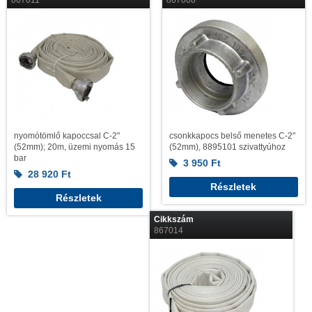
867011
867008
nyomótömlő kapoccsal C-2"
csonkkapocs belső menetes C-2"
(52mm); 20m, üzemi nyomás 15
(52mm), 8895101 szivattyúhoz
bar
3 950
Ft
28 920
Ft
Részletek
Részletek
Cikkszám
867014