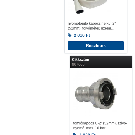
nyomótömlő kapocs nélkül 2"
(52mm); folyóméter, üzemi...
2 010
Ft
Részletek
Cikkszám
867005
tömlőkapocs C-2" (52mm), szívó-
nyomó, max. 16 bar