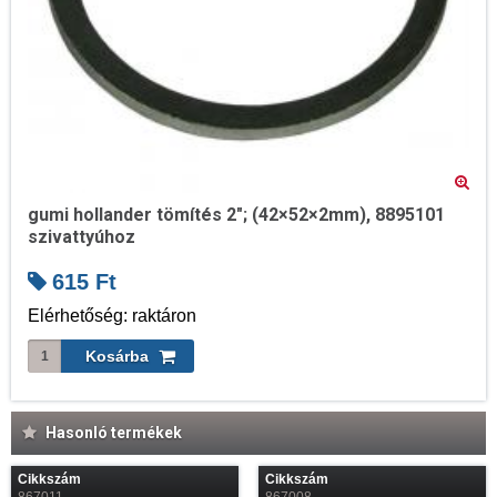
gumi hollander tömítés 2"; (42×52×2mm), 8895101
szivattyúhoz
615
Ft
Elérhetőség: raktáron
Hasonló termékek
Cikkszám
Cikkszám