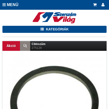
MENÜ
KATEGÓRIÁK
Cikkszám
Akció
Új
275126