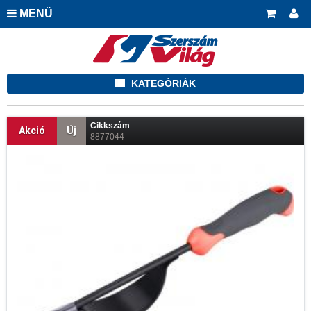
MENÜ
KATEGÓRIÁK
Cikkszám
Akció
Új
8877044