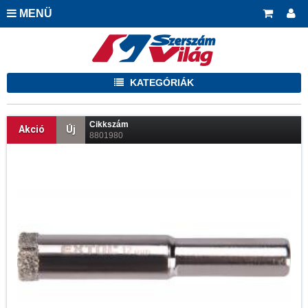
MENÜ
KATEGÓRIÁK
Cikkszám
Akció
Új
8801980