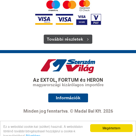
További részletek
Az EXTOL, FORTUM és HERON
magyarországi kizárólagos importőre
Információk
Minden jog fenntartva. © Madal Bal Kft. 2026
Ez a weboldal cookie-kat (sütiket) használ. A weboldalon
Megértettem
Oldal tetejére
történő további böngészéssel hozzájárul a cookie-k
használatához!
Bővebben