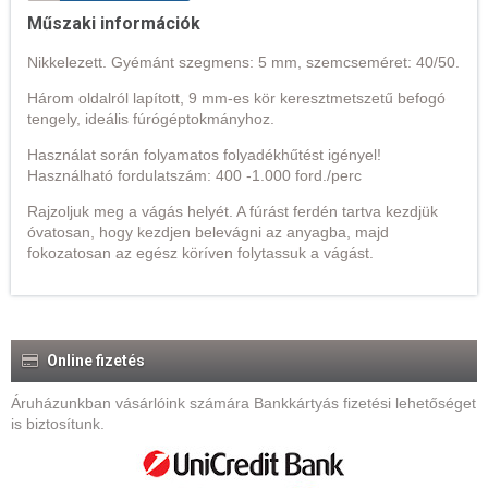
Műszaki információk
Nikkelezett. Gyémánt szegmens: 5 mm, szemcseméret: 40/50.
Három oldalról lapított, 9 mm-es kör keresztmetszetű befogó
tengely, ideális fúrógéptokmányhoz.
Használat során folyamatos folyadékhűtést igényel!
Használható fordulatszám: 400 -1.000 ford./perc
Rajzoljuk meg a vágás helyét. A fúrást ferdén tartva kezdjük
óvatosan, hogy kezdjen belevágni az anyagba, majd
fokozatosan az egész köríven folytassuk a vágást.
Online fizetés
Áruházunkban vásárlóink számára Bankkártyás fizetési lehetőséget
is biztosítunk.