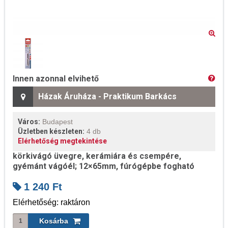
Innen azonnal elvihető
Házak Áruháza - Praktikum Barkács
Város:
Budapest
Üzletben készleten:
4 db
Elérhetőség megtekintése
körkivágó üvegre, kerámiára és csempére,
gyémánt vágóél; 12×65mm, fúrógépbe fogható
1 240
Ft
Elérhetőség: raktáron