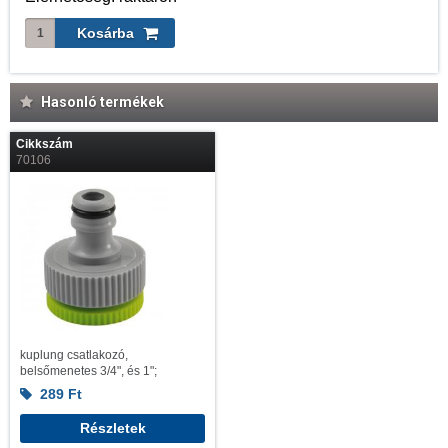
Hasonló termékek
Cikkszám
70106
kuplung csatlakozó,
belsőmenetes 3/4", és 1";
289
Ft
Részletek