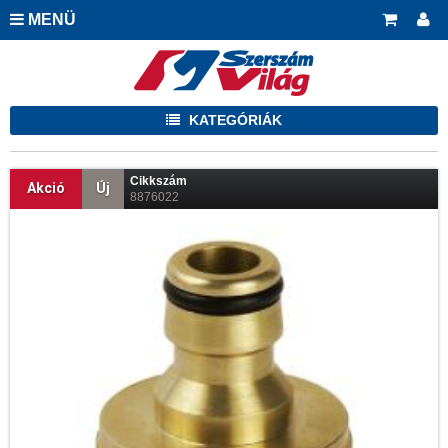
MENÜ
KATEGÓRIÁK
Cikkszám
Akció
Új
8876022