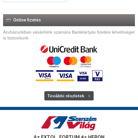
Online fizetés
Áruházunkban vásárlóink számára Bankkártyás fizetési lehetőséget
is biztosítunk.
További részletek
Az EXTOL, FORTUM és HERON