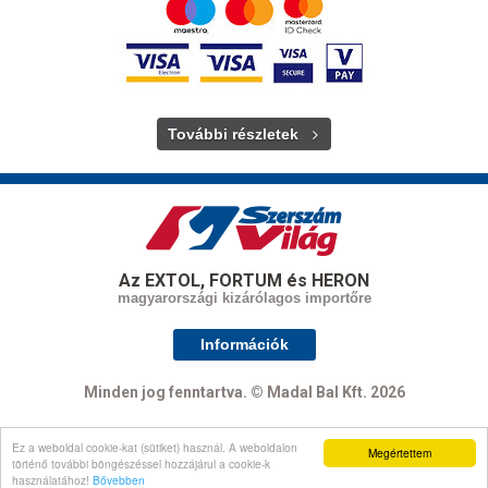
További részletek
Az EXTOL, FORTUM és HERON
magyarországi kizárólagos importőre
Információk
Minden jog fenntartva. © Madal Bal Kft. 2026
Ez a weboldal cookie-kat (sütiket) használ. A weboldalon
Megértettem
Oldal tetejére
történő további böngészéssel hozzájárul a cookie-k
használatához!
Bővebben