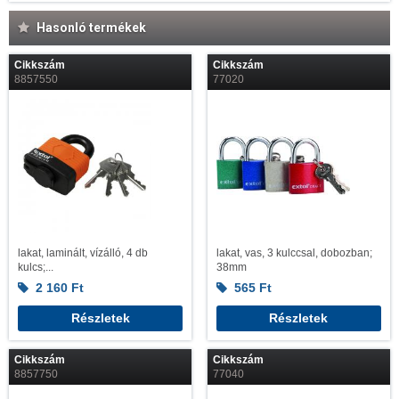
Hasonló termékek
Cikkszám
Cikkszám
8857550
77020
lakat, laminált, vízálló, 4 db
lakat, vas, 3 kulccsal, dobozban;
kulcs;...
38mm
2 160
Ft
565
Ft
Részletek
Részletek
Cikkszám
Cikkszám
8857750
77040