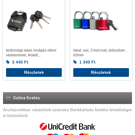
biztonsági lakat, levágás elleni
lakat, vas, 3 kulccsal, dobozban ;
védelemmel, festett,...
63mm
3 440
Ft
1 340
Ft
Részletek
Részletek
Online fizetés
Áruházunkban vásárlóink számára Bankkártyás fizetési lehetőséget
is biztosítunk.