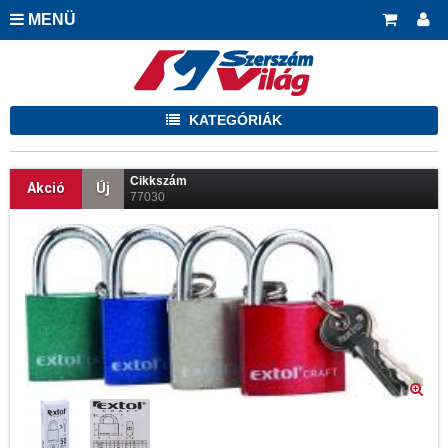
MENÜ
KATEGÓRIÁK
Cikkszám
Akció
Új
77030