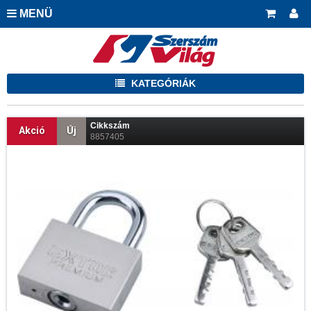
MENÜ
KATEGÓRIÁK
Cikkszám
Akció
Új
8857405