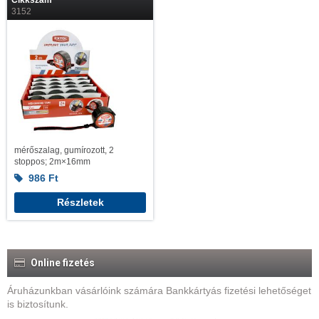
Cikkszám
3152
mérőszalag, gumírozott, 2
stoppos; 2m×16mm
986
Ft
Részletek
Online fizetés
Áruházunkban vásárlóink számára Bankkártyás fizetési lehetőséget
is biztosítunk.