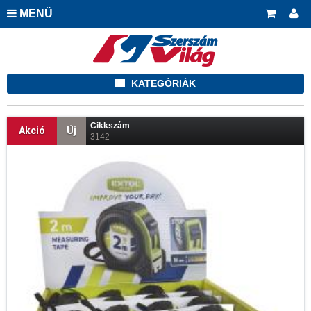
MENÜ
KATEGÓRIÁK
Cikkszám
Akció
Új
3142