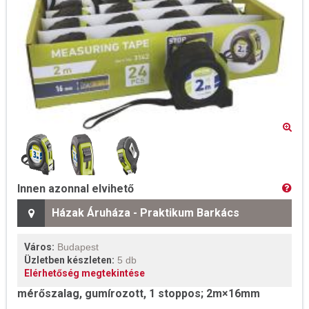
Innen azonnal elvihető
Házak Áruháza - Praktikum Barkács
Város:
Budapest
Üzletben készleten:
5 db
Elérhetőség megtekintése
mérőszalag, gumírozott, 1 stoppos; 2m×16mm