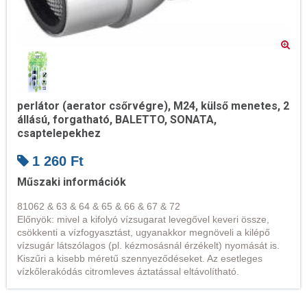
perlátor (aerator csőrvégre), M24, külső menetes, 2
állású, forgatható, BALETTO, SONATA,
csaptelepekhez
1 260
Ft
Műszaki információk
81062 & 63 & 64 & 65 & 66 & 67 & 72
Előnyök: mivel a kifolyó vízsugarat levegővel keveri össze,
csökkenti a vízfogyasztást, ugyanakkor megnöveli a kilépő
vízsugár látszólagos (pl. kézmosásnál érzékelt) nyomását is.
Kiszűri a kisebb méretű szennyeződéseket. Az esetleges
vízkőlerakódás citromleves áztatással eltávolítható.