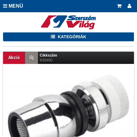
MENÜ
KATEGÓRIÁK
Cikkszám
Akció
Új
830460