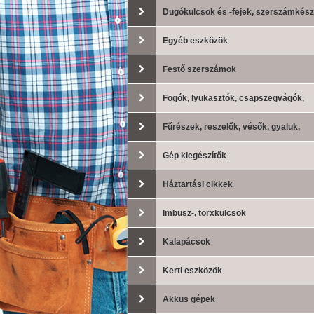
Dugókulcsok és -fejek, szerszámkész
Egyéb eszközök
Festő szerszámok
Fogók, lyukasztók, csapszegvágók,
lemezollók
Fűrészek, reszelők, vésők, gyaluk,
drótkefék
Gép kiegészítők
Háztartási cikkek
Imbusz-, torxkulcsok
Kalapácsok
Kerti eszközök
Akkus gépek