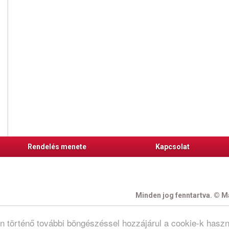
Rendelés menete
Kapcsolat
Minden jog fenntartva. © Ma
N
on történő további böngészéssel hozzájárul a cookie-k hasz
re