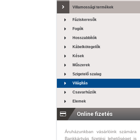
Villamossági termékek
Fáziskeresők
Fogók
Hosszabbítók
Kábelkötegelők
Kések
Műszerek
Szigetelő szalag
Világítás
Csavarhúzók
Elemek
Online fizetés
Áruházunkban vásárlóink számára
Bankkártyás fizetési lehetőséget is