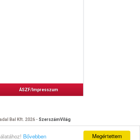
ÁSZF/Impresszum
dal Bal Kft. 2026 -
SzerszámVilág
Megértettem
nálatához!
Bővebben