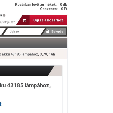
Kosárban lévő termékek:
0 db
Összesen:
0 Ft
em
Ugrás a kosárhoz
ejtett jelszó
k akku 43185 lámpához, 3,7V, 1Ah
kku 43185 lámpához,
t