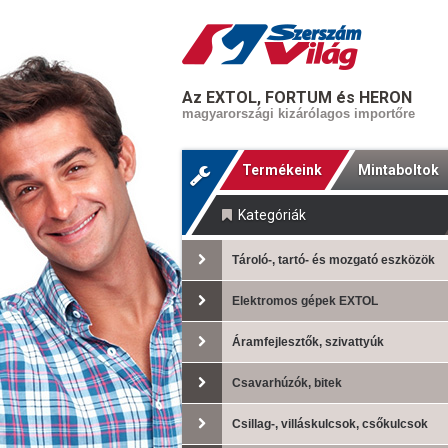
Az EXTOL, FORTUM és HERON
magyarországi kizárólagos importőre
Termékeink
Mintaboltok
Kategóriák
Tároló-, tartó- és mozgató eszközök
Elektromos gépek EXTOL
Áramfejlesztők, szivattyúk
Csavarhúzók, bitek
Csillag-, villáskulcsok, csőkulcsok