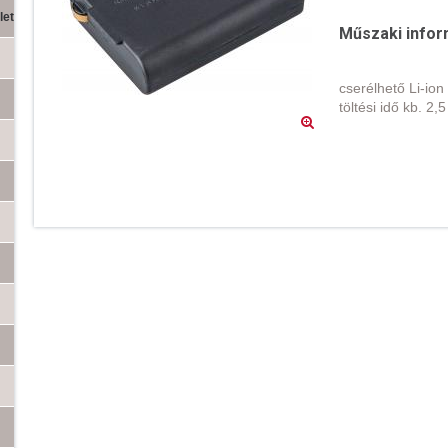
let
Műszaki infor
cserélhető Li-io
töltési idő kb. 2