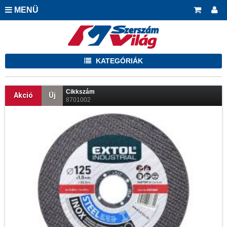
MENÜ
KATEGÓRIÁK
Cikkszám
Akció
Új
8701002