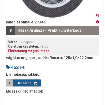
Innen azonnal elvihető
Házak Áruháza - Praktikum Barkács
Város:
Budapest
Üzletben készleten:
49 db
Elérhetőség megtekintése
vágókorong ipari, acélra/inoxra; 125×1,0×22,2mm
452
Ft
Elérhetőség: raktáron
Műszaki információk