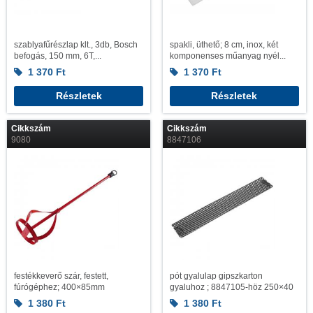
szablyafűrészlap klt., 3db, Bosch
spakli, üthető; 8 cm, inox, két
befogás, 150 mm, 6T,...
komponenses műanyag nyél...
1 370
Ft
1 370
Ft
Részletek
Részletek
Cikkszám
Cikkszám
9080
8847106
festékkeverő szár, festett,
pót gyalulap gipszkarton
fúrógéphez; 400×85mm
gyaluhoz ; 8847105-höz 250×40
1 380
Ft
1 380
Ft