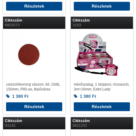
Részletek
Részletek
Cikkszám
Cikkszám
8803573
3193
csiszolókorong vászon, klt. 10db,
mérőszalag, 1 stoppos; rózsaszín,
150mm, P80-as, tépőzáras
3m×16mm, Extol Lady
1 380
Ft
1 380
Ft
Részletek
Részletek
Cikkszám
Cikkszám
93145
8811252