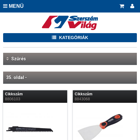
MENÜ
KATEGÓRIÁK
Szűrés
35. oldal -
Cikkszám
Cikkszám
8806103
8843068