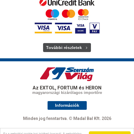
További részletek
Az EXTOL, FORTUM és HERON
magyarországi kizárólagos importőre
Információk
Minden jog fenntartva. © Madal Bal Kft. 2026
Ez a weboldal cookie-kat (sütiket) használ. A weboldalon