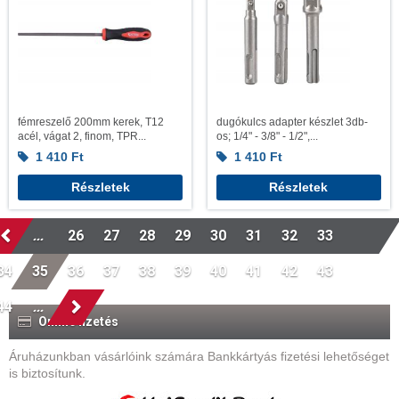
fémreszelő 200mm kerek, T12
dugókulcs adapter készlet 3db-
acél, vágat 2, finom, TPR...
os; 1/4" - 3/8" - 1/2",...
1 410
Ft
1 410
Ft
Részletek
Részletek
...
26
27
28
29
30
31
32
33
34
35
36
37
38
39
40
41
42
43
44
...
Online fizetés
Áruházunkban vásárlóink számára Bankkártyás fizetési lehetőséget
is biztosítunk.