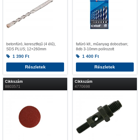
betonfúró, keresztfejű (4 élű),
fafúró klt., műanyag dobozban;
SDS PLUS; 12×260mm
8db 3-10mm polírozott
1 390
Ft
1 400
Ft
Részletek
Részletek
Cikkszám
Cikkszám
8803571
4770698