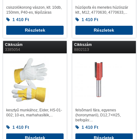
csiszolókorong vászon, klt. 10db,
húzópofa és menetes húzószár
150mm, P40-es, tépőzáras
klt., M12, 4770630, 4770633,...
1 410
Ft
1 410
Ft
Részletek
Részletek
Cikkszám
Cikkszám
3385054
8802113
kesztyű munkához, Eider, HS-01-
felsőmaró fára, egyenes
002; 10-es, marhahasíték,...
(horonymaró), D12,7×H25,
befogás:...
1 410
Ft
1 410
Ft
Részletek
Részletek