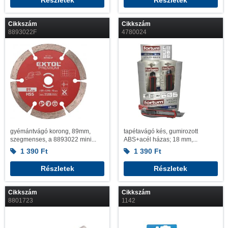
Részletek
Részletek
Cikkszám
Cikkszám
8893022F
4780024
gyémántvágó korong, 89mm,
tapétavágó kés, gumirozott
szegmenses, a 8893022 mini...
ABS+acél házas; 18 mm,...
1 390
Ft
1 390
Ft
Részletek
Részletek
Cikkszám
Cikkszám
8801723
1142