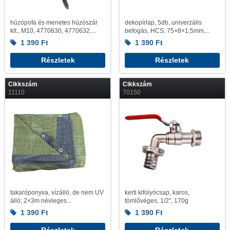
húzópofa és menetes húzószár
dekopírlap, 5db, univerzális
klt., M10, 4770630, 4770632,...
befogás, HCS; 75×8×1,5mm,...
1 390
Ft
1 390
Ft
Részletek
Részletek
Cikkszám
Cikkszám
11110
70150
takaróponyva, vízálló, de nem UV
kerti kifolyócsap, karos,
álló; 2×3m névleges...
tömlővéges, 1/2", 170g
1 390
Ft
1 390
Ft