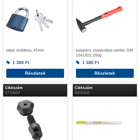
lakat, öntöttvas, 45mm
kalapács, üvegszálas nyéllel, DIN
1041/GS; 200g
1 380
Ft
1 380
Ft
Részletek
Részletek
Cikkszám
Cikkszám
4770697
8805505