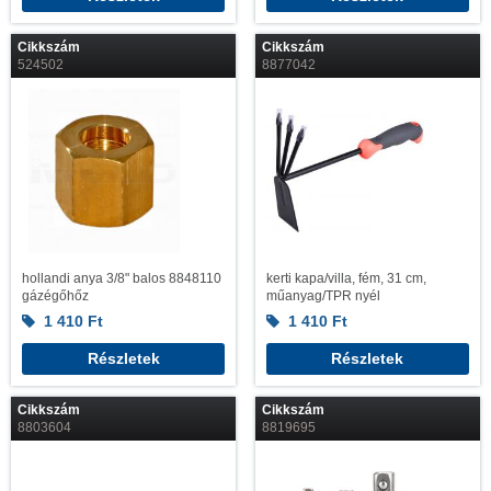
Cikkszám
Cikkszám
524502
8877042
hollandi anya 3/8" balos 8848110
kerti kapa/villa, fém, 31 cm,
gázégőhőz
műanyag/TPR nyél
1 410
Ft
1 410
Ft
Részletek
Részletek
Cikkszám
Cikkszám
8803604
8819695