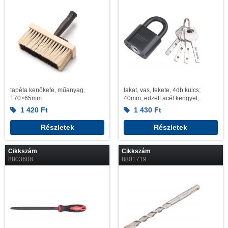
tapéta kenőkefe, műanyag,
lakat, vas, fekete, 4db kulcs;
170×65mm
40mm, edzett acél kengyel,...
1 420
Ft
1 430
Ft
Részletek
Részletek
Cikkszám
Cikkszám
8803608
8801719