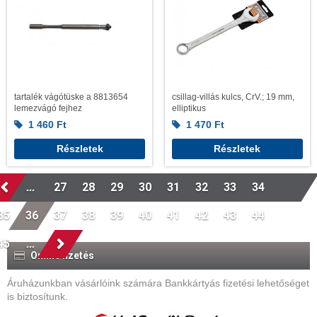
tartalék vágótüske a 8813654
csillag-villás kulcs, CrV.; 19 mm,
lemezvágó fejhez
elliptikus
1 460
Ft
1 470
Ft
Részletek
Részletek
...
27
28
29
30
31
32
33
34
35
36
37
38
39
40
41
42
43
44
45
...
Online fizetés
Áruházunkban vásárlóink számára Bankkártyás fizetési lehetőséget
is biztosítunk.