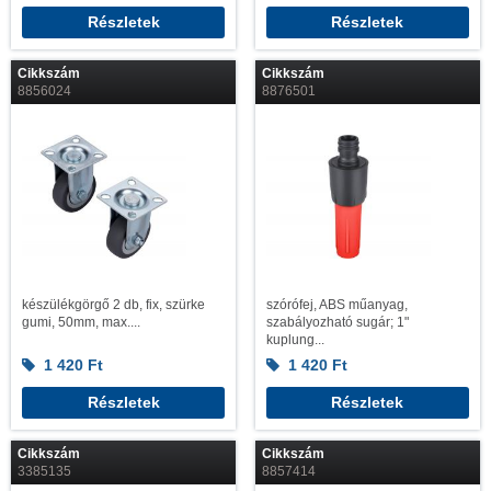
Részletek
Részletek
Cikkszám
Cikkszám
8856024
8876501
készülékgörgő 2 db, fix, szürke
szórófej, ABS műanyag,
gumi, 50mm, max....
szabályozható sugár; 1"
kuplung...
1 420
Ft
1 420
Ft
Részletek
Részletek
Cikkszám
Cikkszám
3385135
8857414