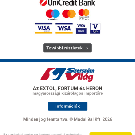
További részletek
Az EXTOL, FORTUM és HERON
magyarországi kizárólagos importőre
Információk
Minden jog fenntartva. © Madal Bal Kft. 2026
Ez a weboldal cookie-kat (sütiket) használ. A weboldalon