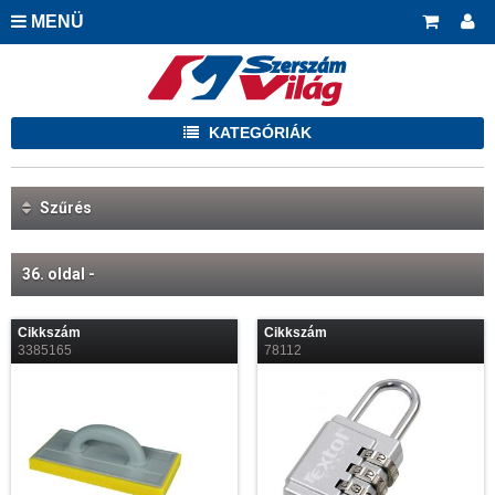
MENÜ
KATEGÓRIÁK
Szűrés
36. oldal -
Cikkszám
Cikkszám
3385165
78112