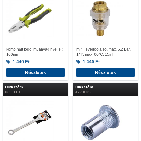
kombinált fogó, műanyag nyéllel;
mini levegőolajzó, max. 6,2 Bar,
160mm
1/4", max. 60°C, 15ml
1 440
Ft
1 440
Ft
Részletek
Részletek
Cikkszám
Cikkszám
8631113
4770685