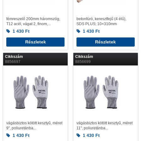
fémreszelő 200mm háromszög,
betonfúró, keresztfejű (4 élű),
T12 acél, vágat 2, finom,...
SDS PLUS; 10×310mm
1 430
Ft
1 430
Ft
Részletek
Részletek
Cikkszám
Cikkszám
8856697
8856699
vágásbiztos kötött kesztyű, méret
vágásbiztos kötött kesztyű, méret
9", poliuretánba...
11", poliuretánba...
1 430
Ft
1 430
Ft