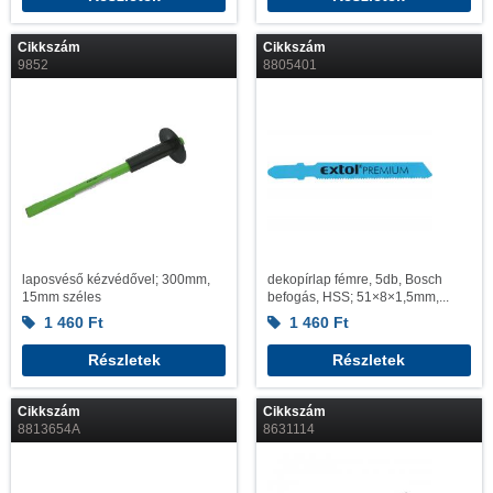
Cikkszám
Cikkszám
9852
8805401
laposvéső kézvédővel; 300mm,
dekopírlap fémre, 5db, Bosch
15mm széles
befogás, HSS; 51×8×1,5mm,...
1 460
Ft
1 460
Ft
Részletek
Részletek
Cikkszám
Cikkszám
8813654A
8631114