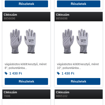
Részletek
Részletek
Cikkszám
Cikkszám
8856696
8856698
vágásbiztos kötött kesztyű, méret
vágásbiztos kötött kesztyű, méret
8", poliuretánba...
10", poliuretánba...
1 430
Ft
1 430
Ft
Részletek
Részletek
Cikkszám
Cikkszám
7006
8865102