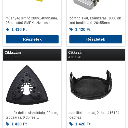
műanyag simító 280×140×95mm,
bőröndlakat, számzáras, 1000 db
25mm sűrű SMPX szivaccsal
kód beállítható, 26×55mm,...
1 410
Ft
1 420
Ft
Részletek
Részletek
Cikkszám
Cikkszám
8803865
416124B
tartalék delta csiszolótalp, 90 mm,
damilfej burkolat, 2 db a 416124
tépőzáras, 6 db rés,...
géphez
1 420
Ft
1 420
Ft