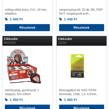
csillag-villás kulcs, CrV.; 18 mm,
szegecsanya klt. 30 db, M5, POP-
elliptikus
NUT, horganyzott acél,...
1 440
Ft
1 440
Ft
Részletek
Részletek
Cikkszám
Cikkszám
8821025
1113A
mérőszalag, gumírozott, 1
fémcsigafúró klt. HSS TITÁN
stoppos, 5m×19mm
bevonatú; 13db, 1,5- 6,5mm...
1 450
Ft
1 460
Ft
Részletek
Részletek